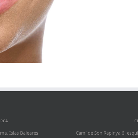
ORCA
C
ma, Islas Baleares
Camí de Son Rapinya 6, esquin