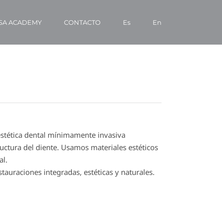
SA ACADEMY
CONTACTO
Es
En
estética dental mínimamente invasiva
uctura del diente. Usamos materiales estéticos
al.
tauraciones integradas, estéticas y naturales.